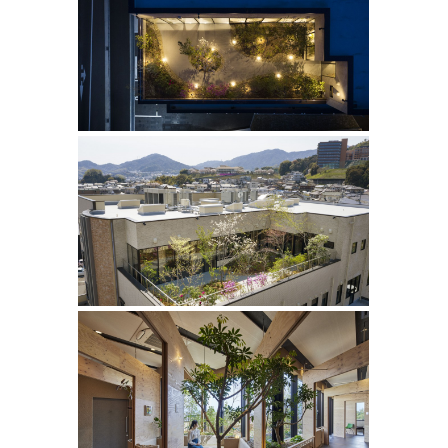
佐々木医院整形外科 spine clinic
completion date : 2019
principal use :clinic
building site : Hiroshima