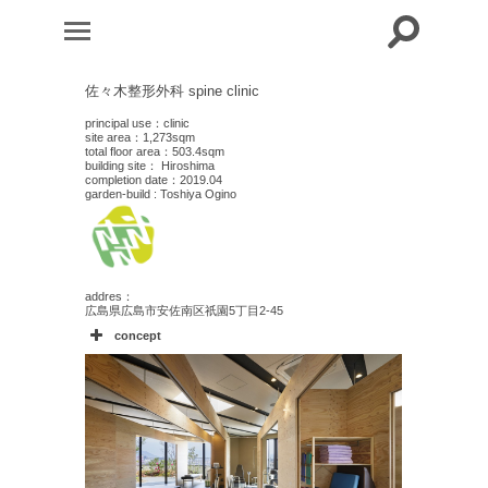
佐々木整形外科 spine clinic
principal use：clinic
site area：1,273sqm
total floor area：503.4sqm
building site： Hiroshima
completion date：2019.04
garden-build : Toshiya Ogino
addres：
広島県広島市安佐南区祇園5丁目2-45
concept
spine clinic